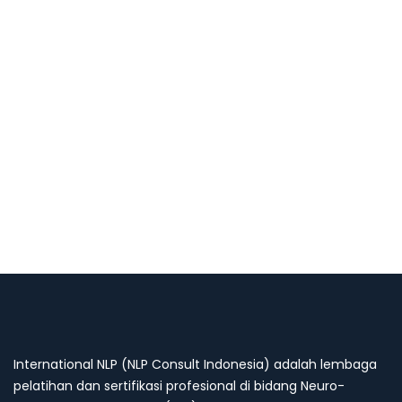
International NLP (NLP Consult Indonesia) adalah lembaga
pelatihan dan sertifikasi profesional di bidang Neuro-