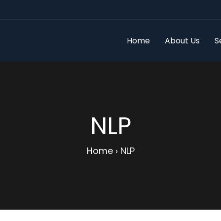
Home
About Us
S
NLP
Home
›
NLP