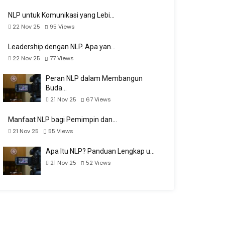
NLP untuk Komunikasi yang Lebi…
22 Nov 25
95
Views
Leadership dengan NLP. Apa yan…
22 Nov 25
77
Views
Peran NLP dalam Membangun
Buda…
21 Nov 25
67
Views
Manfaat NLP bagi Pemimpin dan…
21 Nov 25
55
Views
Apa Itu NLP? Panduan Lengkap u…
21 Nov 25
52
Views